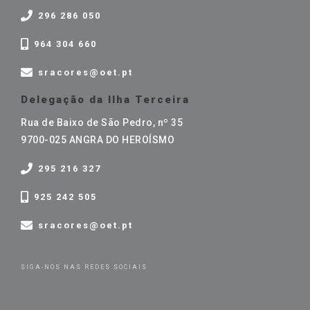
296 286 050
964 304 660
sracores@oet.pt
Delegação da Ilha Terceira
Rua de Baixo de São Pedro, nº 35
9700-025 ANGRA DO HEROÍSMO
295 216 327
925 242 505
sracores@oet.pt
SIGA-NOS NAS REDES SOCIAIS