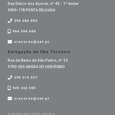
Rua Diário dos Açores, nº 43 - 1º Andar
9500-178 PONTA DELGADA
296 286 050
964 304 660
sracores@oet.pt
Delegação da Ilha Terceira
Rua de Baixo de São Pedro, nº 35
9700-025 ANGRA DO HEROÍSMO
295 216 327
925 242 505
sracores@oet.pt
SIGA-NOS NAS REDES SOCIAIS