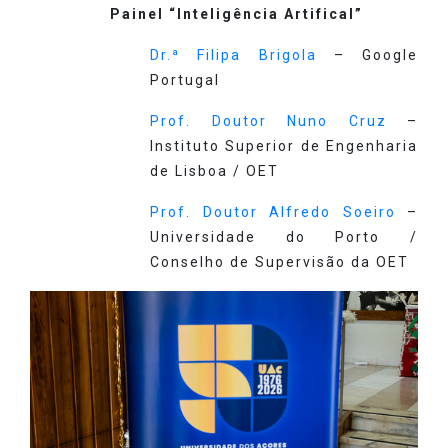
Painel “Inteligência Artifical”
Dr.ª Filipa Brigola
– Google
Portugal
Prof. Doutor Nuno Cruz
–
Instituto Superior de Engenharia
de Lisboa / OET
Prof. Doutor Alfredo Soeiro
–
Universidade do Porto /
Conselho de Supervisão da OET