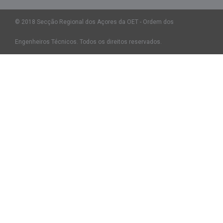
© 2018 Secção Regional dos Açores da OET - Ordem dos
Engenheiros Técnicos. Todos os direitos reservados.