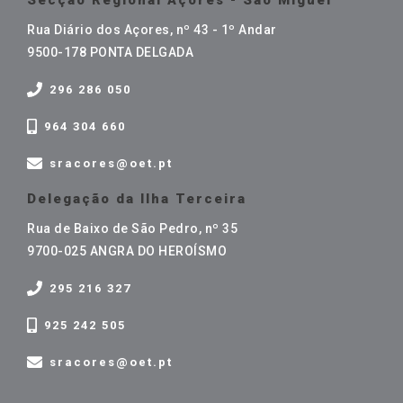
Rua Diário dos Açores, nº 43 - 1º Andar
9500-178 PONTA DELGADA
296 286 050
964 304 660
sracores@oet.pt
Delegação da Ilha Terceira
Rua de Baixo de São Pedro, nº 35
9700-025 ANGRA DO HEROÍSMO
295 216 327
925 242 505
sracores@oet.pt