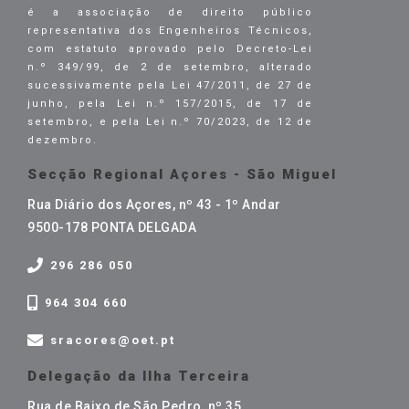
é a associação de direito público
representativa dos Engenheiros Técnicos,
com estatuto aprovado pelo Decreto-Lei
n.º 349/99, de 2 de setembro, alterado
sucessivamente pela Lei 47/2011, de 27 de
junho, pela Lei n.º 157/2015, de 17 de
setembro, e pela Lei n.º 70/2023, de 12 de
dezembro.
Secção Regional Açores - São Miguel
Rua Diário dos Açores, nº 43 - 1º Andar
9500-178 PONTA DELGADA
296 286 050
964 304 660
sracores@oet.pt
Delegação da Ilha Terceira
Rua de Baixo de São Pedro, nº 35