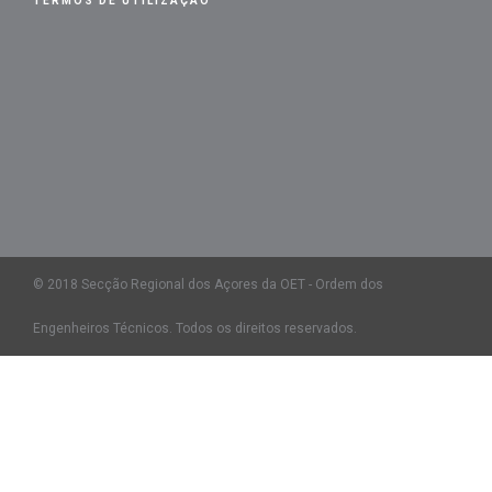
TERMOS DE UTILIZAÇÃO
© 2018 Secção Regional dos Açores da OET - Ordem dos
Engenheiros Técnicos. Todos os direitos reservados.