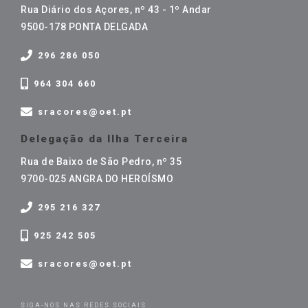
Rua Diário dos Açores, nº 43 - 1º Andar
9500-178 PONTA DELGADA
296 286 050
964 304 660
sracores@oet.pt
Delegação da Ilha Terceira
Rua de Baixo de São Pedro, nº 35
9700-025 ANGRA DO HEROÍSMO
295 216 327
925 242 505
sracores@oet.pt
SIGA-NOS NAS REDES SOCIAIS