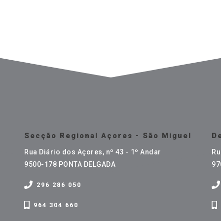
Secção Regional Açores - São Miguel
De
Rua Diário dos Açores, nº 43 - 1º Andar
Ru
9500-178 PONTA DELGADA
97
296 286 050
964 304 660