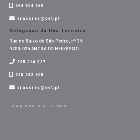
964 304 660
sracores@oet.pt
Delegação da Ilha Terceira
Rua de Baixo de São Pedro, nº 35
9700-025 ANGRA DO HEROÍSMO
295 216 327
925 242 505
sracores@oet.pt
SIGA-NOS NAS REDES SOCIAIS