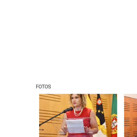
FOTOS