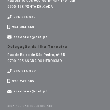
Rua Diário dos Açores, nº 43 - 1º Andar
9500-178 PONTA DELGADA
296 286 050
964 304 660
sracores@oet.pt
Delegação da Ilha Terceira
Rua de Baixo de São Pedro, nº 35
9700-025 ANGRA DO HEROÍSMO
295 216 327
925 242 505
sracores@oet.pt
SIGA-NOS NAS REDES SOCIAIS