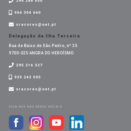
296 286 050
964 304 660
sracores@oet.pt
Delegação da Ilha Terceira
Rua de Baixo de São Pedro, nº 35
9700-025 ANGRA DO HEROÍSMO
295 216 327
925 242 505
sracores@oet.pt
SIGA-NOS NAS REDES SOCIAIS