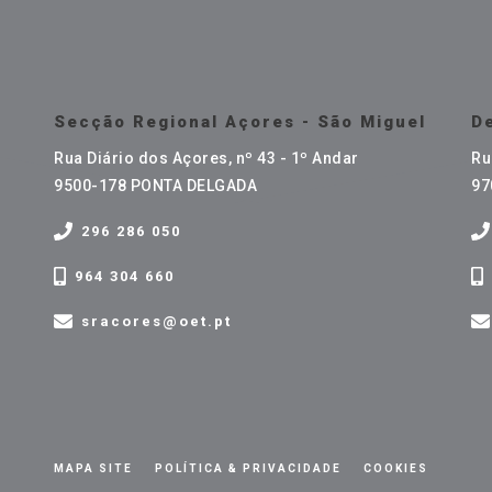
Secção Regional Açores - São Miguel
De
Rua Diário dos Açores, nº 43 - 1º Andar
Ru
9500-178 PONTA DELGADA
97
296 286 050
964 304 660
sracores@oet.pt
MAPA SITE
POLÍTICA & PRIVACIDADE
COOKIES