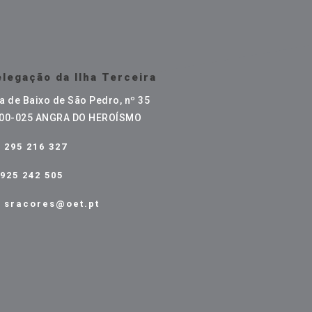
legação da Ilha Terceira
a de Baixo de São Pedro, nº 35
00-025 ANGRA DO HEROÍSMO
295 216 327
925 242 505
sracores@oet.pt